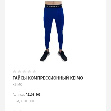
Куртки
Куртки ветрозащитные
ТАЙСЫ КОМПРЕССИОННЫЙ KEIMO
KEIMO
Артикул:
P2108-463
S, M, L, XL, XXL