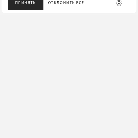
ПРИНЯТЬ
ОТКЛОНИТЬ ВСЕ
Россия, города Краснодар, ул.
им. Стасова, д.182/1 ТЦ
Меридиан
+7 (988) 464 94 34
Подписаться на рассылку выгодных
предложений
Будьте в курсе всех событий
Я выражаю
согласие на обработку персональных
данных
в соответствии с
Политикой