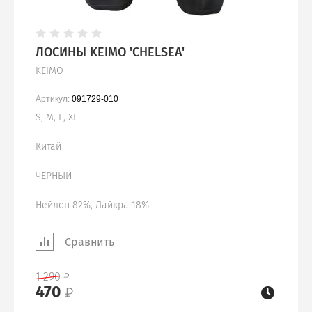
ЛОСИНЫ KEIMO 'CHELSEA'
KEIMO
Артикул:
091729-010
S, M, L, XL
Китай
ЧЕРНЫЙ
Нейлон 82%, Лайкра 18%
Сравнить
1 290
470